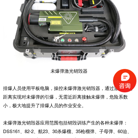
未爆弹激光销毁器
排爆人员使用平板电脑，操控未爆弹激光销毁器，通过激光在远
距离实现对未爆弹的引爆，无需近距离接触未爆弹，危险系数
小，极大地提升了排爆人员的作业安全。
未爆弹激光销毁器应用范围包括
销毁训练产生的各种未爆弹：
DSS161
、
82-2
、航
23
、
30
杀爆榴、
35
枪榴弹、子母弹、
60
迫、