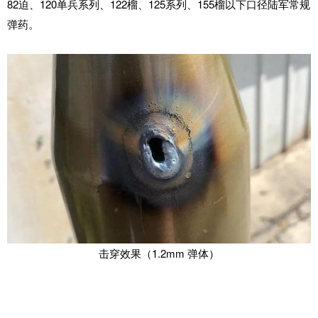
82
迫、
120
单兵系列、
122
榴、
125
系列、
155
榴以下口径陆军常规
弹药。
击穿效果
（
1.2mm
弹体）